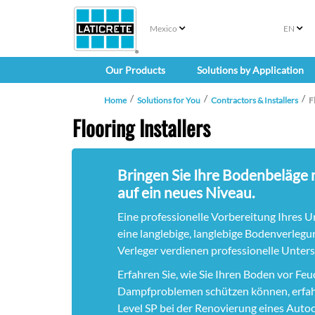
Mexico
EN
Our Products
Solutions by Application
Home
Solutions for You
Contractors & Installers
F
Flooring Installers
Bringen Sie Ihre Bodenbeläge
auf ein neues Niveau.
Eine professionelle Vorbereitung Ihres U
eine langlebige, langlebige Bodenverlegu
Verleger verdienen professionelle Unter
Erfahren Sie, wie Sie Ihren Boden vor Feu
Dampfproblemen schützen können, erfahr
Level SP bei der Renovierung eines Autoc