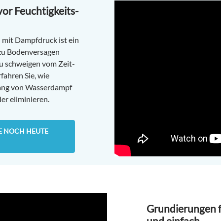
or Feuchtigkeits-
n mit Dampfdruck ist ein
e zu Bodenversagen
zu schweigen vom Zeit-
fahren Sie, wie
ang von Wasserdampf
er eliminieren.
IE NOCH HEUTE
Grundierungen f
und einfach.