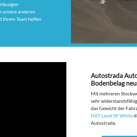
rlässigen
h unsere anderen
d Ihrem Team helfen
Autostrada Aut
Bodenbelag ne
Mit mehreren Stockwe
sehr widerstandsfähige
das Gewicht der Fahr
NXT Level SP White
di
Autostrada.