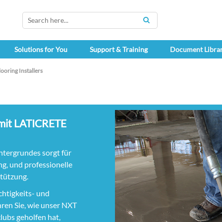
SEARCH
Solutions for You
Support & Training
Document Libra
looring Installers
 mit LATICRETE
ntergrundes sorgt für
ng, und professionelle
stützung.
chtigkeits- und
en Sie, wie unser NXT
lubs geholfen hat,