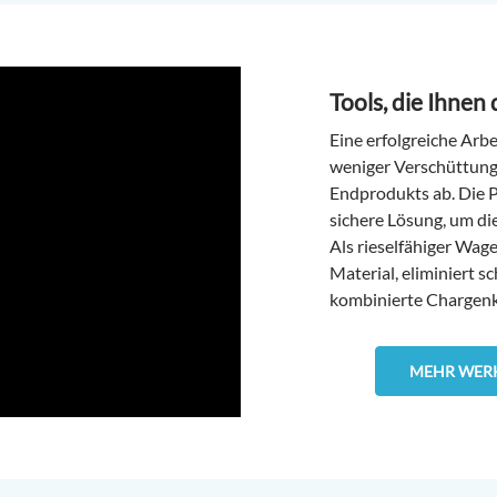
Tools, die Ihnen 
Eine erfolgreiche Arbe
weniger Verschüttung
Endprodukts ab. Die P
sichere Lösung, um d
Als rieselfähiger Wag
Material, eliminiert s
kombinierte Chargenk
MEHR WERK