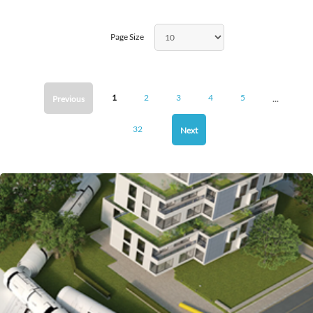
Page Size
...
1
2
3
4
5
Previous
32
Next