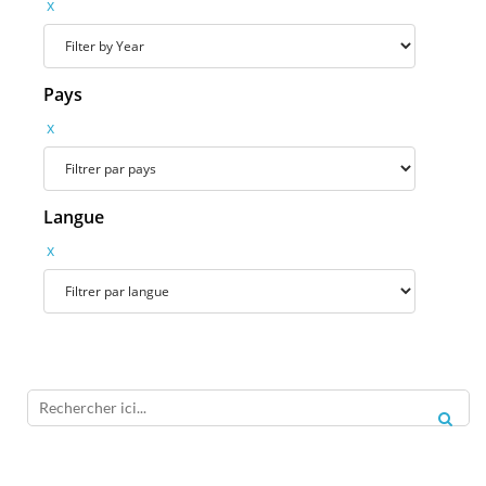
x
Pays
x
Langue
x
RECH