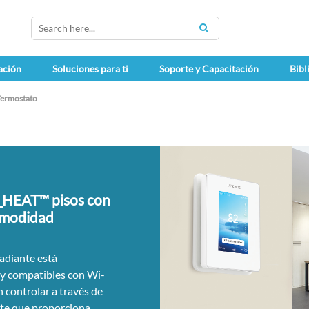
SEARCH
ación
Soluciones para ti
Soporte y Capacitación
Bibl
ermostato
A_HEAT™ pisos con
omodidad
radiante está
 y compatibles con Wi-
n controlar a través de
ente que proporciona