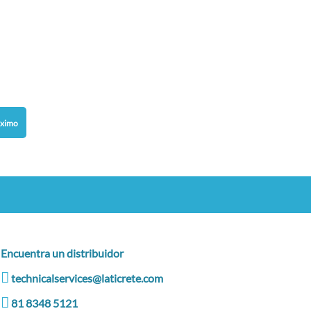
óximo
Encuentra un distribuidor
technicalservices@laticrete.com
81 8348 5121