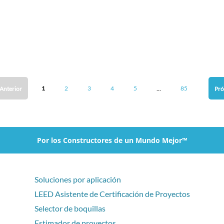
...
1
2
3
4
5
85
Anterior
Pr
Por los Constructores de un Mundo Mejor™
Soluciones por aplicación
LEED Asistente de Certificación de Proyectos
Selector de boquillas
Estimador de proyectos