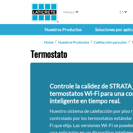
Mexico
ES
Nuestros Productos
Soluciones por aplic
Home
Nuestros Productos
Calefacción para piso
T
Termostato
Controle la calidez de STRAT
termostatos Wi-Fi para una c
inteligente en tiempo real.
Nuestro sistema de calefacción por piso 
controlado por los termostatos estándar
Fi que elija. Las versiones Wi-Fi se puede
una aplicación en un dispositivo intelig