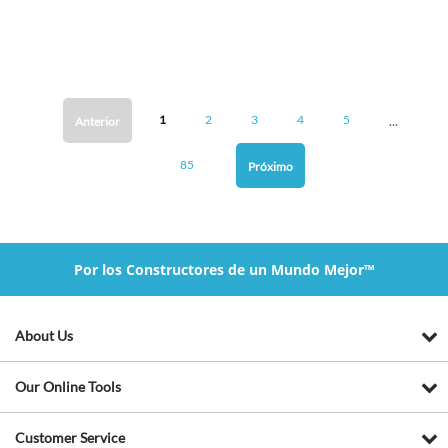
...
1
2
3
4
5
Anterior
85
Próximo
Por los Constructores de un Mundo Mejor™
About Us
Our Online Tools
Customer Service